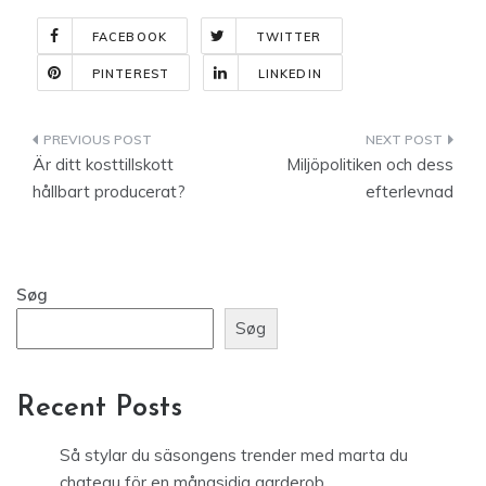
FACEBOOK
TWITTER
PINTEREST
LINKEDIN
Indlægsnavigation
Är ditt kosttillskott
Miljöpolitiken och dess
hållbart producerat?
efterlevnad
Søg
Søg
Recent Posts
Så stylar du säsongens trender med marta du
chateau för en mångsidig garderob