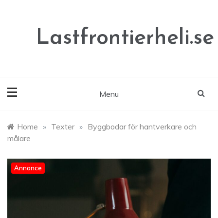
Skip
to
content
Lastfrontierheli.se
Menu
Home
»
Texter
»
Byggbodar för hantverkare och
målare
Annonce