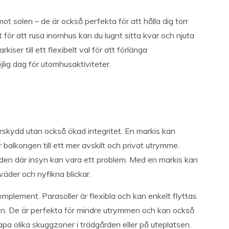
ot solen – de är också perfekta för att hålla dig torr
 för att rusa inomhus kan du lugnt sitta kvar och njuta
ser till ett flexibelt val för att förlänga
lig dag för utomhusaktiviteter.
rskydd utan också ökad integritet. En markis kan
balkongen till ett mer avskilt och privat utrymme.
åden där insyn kan vara ett problem. Med en markis kan
väder och nyfikna blickar.
mplement. Parasoller är flexibla och kan enkelt flyttas
en. De är perfekta för mindre utrymmen och kan också
a olika skuggzoner i trädgården eller på uteplatsen.