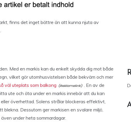
arkt, finns det inget bättre än att kunna njuta av
.
den. Med en markis kan du enkelt skydda dig mot både
regn, vilket gör utomhusvistelsen både bekväm och mer
så väl uteplats som balkong
. En av de
D
itta ute och äta under en markis innebär att du kan
d eller överhettad. Solens strålar blockeras effektivt,
A
att blekna. Dessutom ger markisen en svalare miljö,
us även under heta sommardagar.