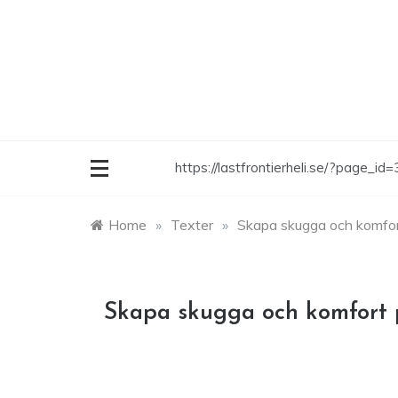
Skip
to
content
https://lastfrontierheli.se/?page_i
Home
»
Texter
»
Skapa skugga och komfort
Skapa skugga och komfort 