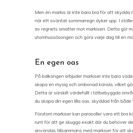
Men en markis är inte bara bra för att skydda m
när ett oväntat sommarregn dyker upp. I stället
av regnets smatter mot markisen. Detta gör marki
utomhussäsongen och göra varje dag till en möj
En egen oas
På balkongen erbjuder markiser inte bara väde
skapa en mysig och ombonad känsla, vilket gör 
Detta är särskilt värdefullt i tätbebyggda omr
du skapa din egen lilla oas, skyddad från både 
Förutom markiser kan parasoller vara ett bra ko
runt för att ge skugga exakt där du behöver d
användas tillsammans med markiser för att skap