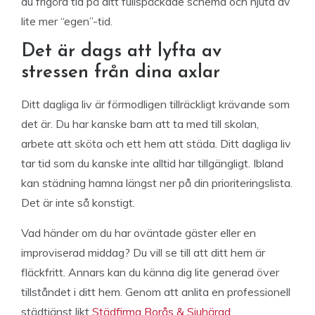
du frigöra tid på ditt fullspäckade schema och njuta av
lite mer “egen”-tid.
Det är dags att lyfta av
stressen från dina axlar
Ditt dagliga liv är förmodligen tillräckligt krävande som
det är. Du har kanske barn att ta med till skolan,
arbete att sköta och ett hem att städa. Ditt dagliga liv
tar tid som du kanske inte alltid har tillgängligt. Ibland
kan städning hamna längst ner på din prioriteringslista.
Det är inte så konstigt.
Vad händer om du har oväntade gäster eller en
improviserad middag? Du vill se till att ditt hem är
fläckfritt. Annars kan du känna dig lite generad över
tillståndet i ditt hem. Genom att anlita en professionell
städtjänst likt
Städfirma Borås & Sjuhärad