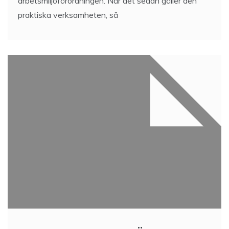
arbetsmiljöförordningen. När det sedan gäller den
praktiska verksamheten, så