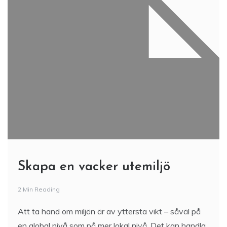
Skapa en vacker utemiljö
2 Min Reading
Att ta hand om miljön är av yttersta vikt – såväl på
en global nivå som på mer lokal nivå. Det kan handla