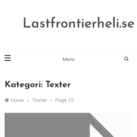
Skip
to
content
Lastfrontierheli.se
Menu
Kategori:
Texter
Home
»
Texter
»
Page 15