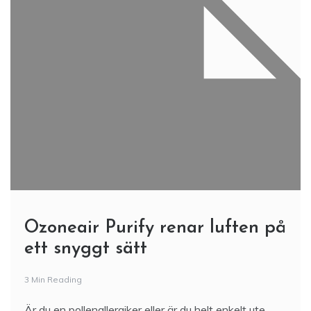
Ozoneair Purify renar luften på
ett snyggt sätt
3 Min Reading
Är du en pollenallergiker eller är du helt enkelt ute