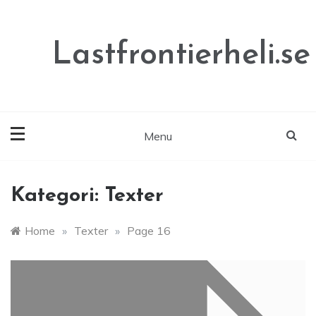
Skip
to
content
Lastfrontierheli.se
Menu
Kategori:
Texter
Home
»
Texter
»
Page 16