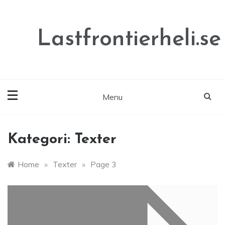
Skip
to
content
Lastfrontierheli.se
Menu
Kategori:
Texter
Home
»
Texter
»
Page 3